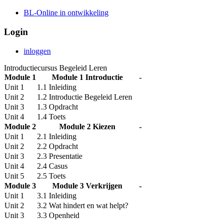
BL-Online in ontwikkeling
Login
inloggen
Introductiecursus Begeleid Leren
Module 1
Module 1 Introductie
-
Unit 1
1.1 Inleiding
Unit 2
1.2 Introductie Begeleid Leren
Unit 3
1.3 Opdracht
Unit 4
1.4 Toets
Module 2
Module 2 Kiezen
-
Unit 1
2.1 Inleiding
Unit 2
2.2 Opdracht
Unit 3
2.3 Presentatie
Unit 4
2.4 Casus
Unit 5
2.5 Toets
Module 3
Module 3 Verkrijgen
-
Unit 1
3.1 Inleiding
Unit 2
3.2 Wat hindert en wat helpt?
Unit 3
3.3 Openheid